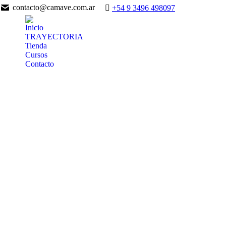
contacto@camave.com.ar
+54 9 3496 498097
Inicio
TRAYECTORIA
Tienda
Cursos
Contacto
Accesorios
10 Productos
Cuellos
20 Productos