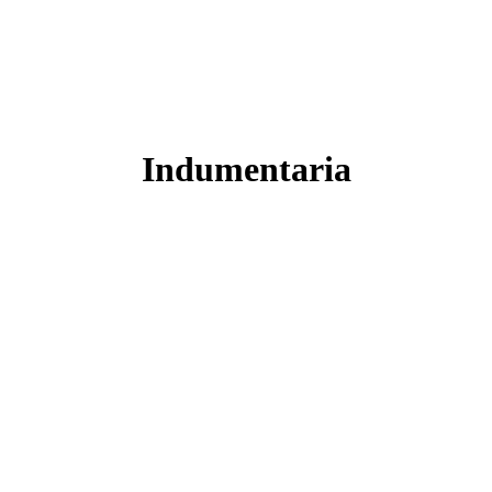
Indumentaria
Bufandas
Chales
12 Productos
8 Productos
Estolas
Mitones
7 Productos
5 Productos