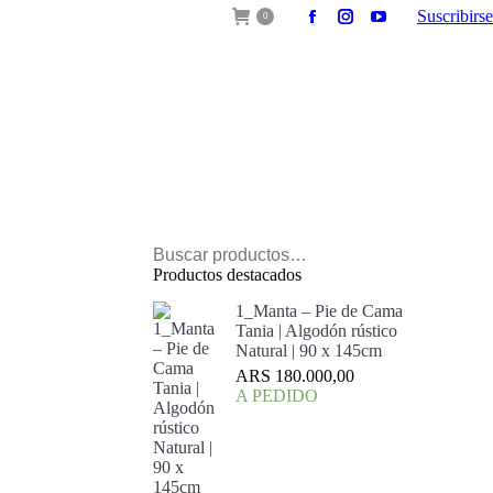
Suscribirse
0
Facebook
Instagram
YouTube
page
page
page
opens
opens
opens
in
in
in
new
new
new
window
window
window
Productos destacados
1_Manta – Pie de Cama
Tania | Algodón rústico
Natural | 90 x 145cm
ARS
180.000,00
A PEDIDO