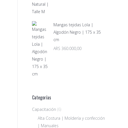
Mangas tejidas Lola |
Algodón Negro | 175 x 35
cm
ARS
360.000,00
Categorías
Capacitación
(6)
Alta Costura | Moldería y confección
| Manuales