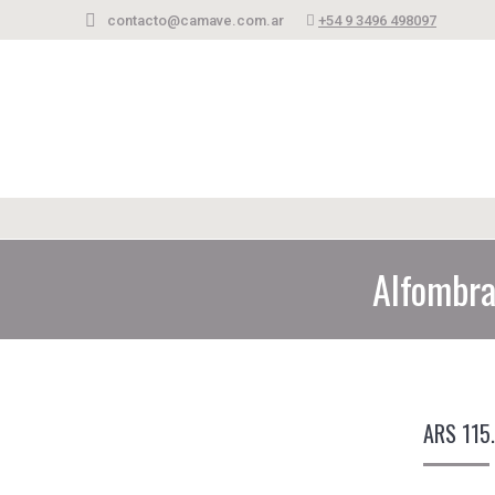
contacto@camave.com.ar
+54 9 3496 498097
Alfombra
ARS
115