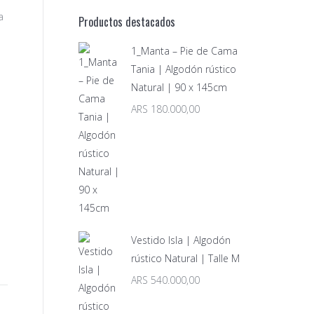
a
Productos destacados
1_Manta – Pie de Cama
Tania | Algodón rústico
Natural | 90 x 145cm
ARS
180.000,00
Vestido Isla | Algodón
rústico Natural | Talle M
ARS
540.000,00