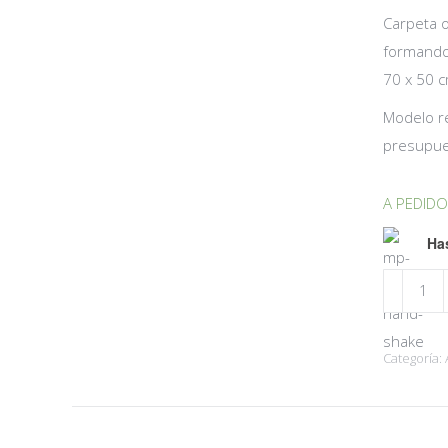
Carpeta o
formando 
70 x 50 c
Modelo re
presupue
A PEDIDO
Has
Alfombra
Clara
Lana
Categoría:
Natural
|
Rectangul