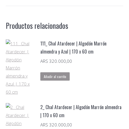
Arena
y
Lana
Productos relacionados
extra
fina
Natural
111_ Chal Atardecer | Algodón Marrón
|
almendra y Azul | 170 x 60 cm
170
ARS
320.000,00
x
65
Añadir al carrito
cm
cantidad
2_ Chal Atardecer | Algodón Marrón almendra
| 170 x 60 cm
ARS
320.000,00