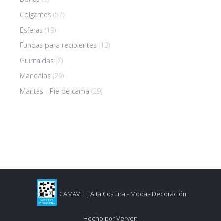
Colgantes
(57)
Esferas
(19)
Fundas para recipientes
(12)
Guirnaldas
(7)
Mandalas
(29)
Mantas - Pie de cama
(29)
CAMAVE | Alta Costura - Moda - Decoración
Hecho por
Verven