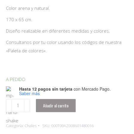
Color arena y natural.
170 x 65 cm.
Diseño realizable en diferentes medidas y colores.
Consultanos por tu color usando los códigos de nuestra
«Paleta de colores».
A PEDIDO
Hasta 12 pagos sin tarjeta
con Mercado Pago.
Saber más
Chal
Añadir al carrito
Ale
|
Categoría:
Chales
SKU:
000T00AZ008601480016
Algodón