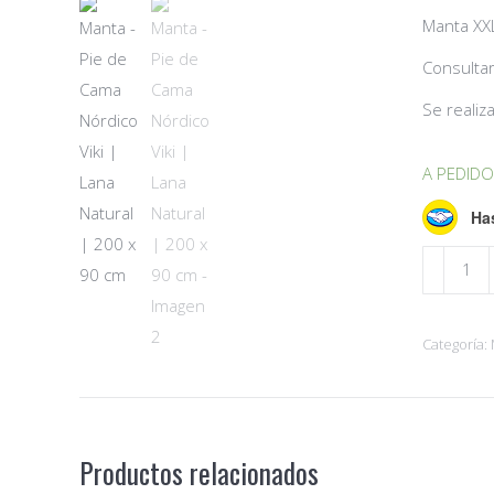
Manta XXL
Consultar
Se realiz
A PEDIDO
Has
Manta
-
Pie
Categoría:
de
Cama
Nórdico
Viki
Productos relacionados
|