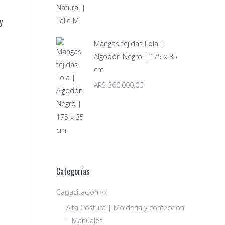
y
Mangas tejidas Lola |
Algodón Negro | 175 x 35
cm
ARS
360.000,00
Categorías
Capacitación
(6)
Alta Costura | Moldería y confección
| Manuales