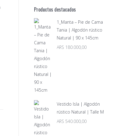
m
Productos destacados
1_Manta – Pie de Cama
Tania | Algodón rústico
Natural | 90 x 145cm
ARS
180.000,00
Vestido Isla | Algodón
rústico Natural | Talle M
ARS
540.000,00