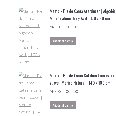
Lana
Natural
Manta - Pie de Cama Atardecer | Algodón
|
Marrón almendra y Azul | 170 x 60 cm
200
ARS
320.000,00
x
90
Añadir al carrito
cm
cantidad
Manta - Pie de Cama Catalina Lana extra
suave | Merino Natural | 140 x 100 cm
ARS
360.000,00
Añadir al carrito