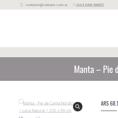
contacto@camave.com.ar
+54 9 3496 498097
Manta – Pie d
ARS
68.