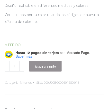
Diseño realizable en diferentes medidas y colores.
Consultanos por tu color usando los códigos de nuestra
«Paleta de colores».
A PEDIDO
Hasta 12 pagos sin tarjeta
con Mercado Pago.
Saber más
Mitones
Añadir al carrito
Joss
|
Categoría:
Mitones
SKU:
000U00BC00060158D018
Lana
Merino
extra
fina