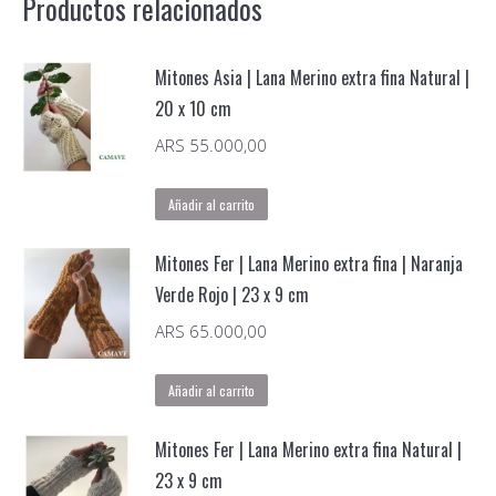
Productos relacionados
Natural
|
23
Mitones Asia | Lana Merino extra fina Natural |
x
20 x 10 cm
9
ARS
55.000,00
a
11
Añadir al carrito
cm
de
Mitones Fer | Lana Merino extra fina | Naranja
ancho
Verde Rojo | 23 x 9 cm
cantidad
ARS
65.000,00
Añadir al carrito
Mitones Fer | Lana Merino extra fina Natural |
23 x 9 cm