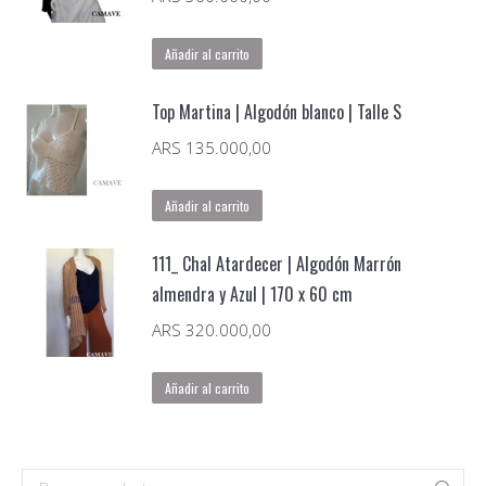
-
Reversible
Añadir al carrito
cantidad
Top Martina | Algodón blanco | Talle S
ARS
135.000,00
Añadir al carrito
111_ Chal Atardecer | Algodón Marrón
almendra y Azul | 170 x 60 cm
ARS
320.000,00
Añadir al carrito