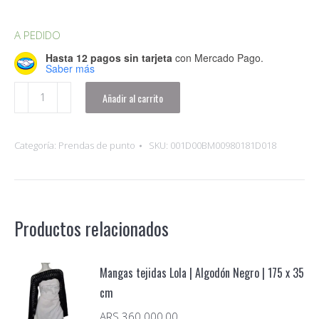
A PEDIDO
Hasta 12 pagos sin tarjeta
con Mercado Pago.
Saber más
Tapado
Añadir al carrito
con
capucha
Categoría:
Prendas de punto
SKU:
001D00BM00980181D018
Asia
|
Lana
extra
Productos relacionados
fina
Natural,
Dorado
Mangas tejidas Lola | Algodón Negro | 175 x 35
y
cm
Cobre
ARS
360.000,00