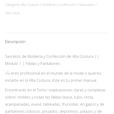
Categoría:
Alta Costura | Moldería y confección | Manuales
Faldas
SKU:
HGA
y
Pantalones
cantidad
Descripción
Secretos de Moldería y Confección de Alta Costura ||
Módulo 1 | Faldas y Pantalones
«Si eres profesional en el mundo de la moda o quieres
iniciarte en la Alta Costura, éste es tu primer manual.
Encontrarás en el Tomo I explicaciones claras y completas
sobre: moldes y todas las faldas (base, tubo, recta,
acampanadas, evasé, tableadas, fruncidas, en gajos) y de
pantalones (clásicos, pinzados, deportivos, palazos y de