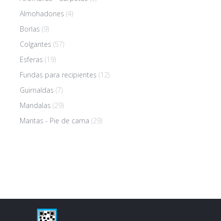
Almohadones
(4)
Borlas
(9)
Colgantes
(57)
Esferas
(19)
Fundas para recipientes
(12)
Guirnaldas
(7)
Mandalas
(29)
Mantas - Pie de cama
(29)