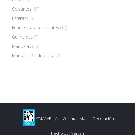
Colgantes
(57)
Esferas
(19)
Fundas para recipientes
(12)
Guirnaldas
(7)
Mandalas
(29)
Mantas - Pie de cama
(29)
CAMAVE | Alta Costura - Moda - Decoración
Hecho por
Verven