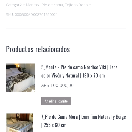
Categorías:
Mantas - Pie de cama
,
Tejidos Deco
de
SKU:
000G00AD008701520021
Cama
Nórdico
Viki
|
Productos relacionados
Lana
color
Visón
5_Manta - Pie de cama Nórdico Viki | Lana
|
color Visón y Natural | 190 x 70 cm
200
ARS
100.000,00
x
70
Añadir al carrito
cm
cantidad
7_Pie de Cama Mora | Lana fina Natural y Beige
| 255 x 60 cm