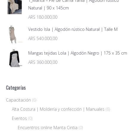
1_Manta – Pie de Cama Tania | Algodón rústico
Natural | 90 x 145cm
ARS
180.000,00
Vestido Isla | Algodón rústico Natural | Talle M
ARS
540.000,00
Mangas tejidas Lola | Algodón Negro | 175 x 35 cm
ARS
360.000,00
Categorías
Capacitación
(6)
Alta Costura | Moldería y confección | Manuales
(6)
Eventos
(0)
Encuentros online Manta Cintia
(0)